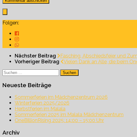
Folgen:
Nächster Beitrag
Fasching, Abschiedsfeier und Zu
Vorheriger Beitrag
Vielen Dank an Alle, die beim On
Suchen
nach:
Neueste Beiträge
Sommerferien im Mädchenzentrum 2026
Winterferien 2025/2026
Herbstferien im Malala
Sommerferien 2025 im Malala Mädchenzentrum
OneBillionRising 2025: 14:00 – 15:00 Uhr
Archiv