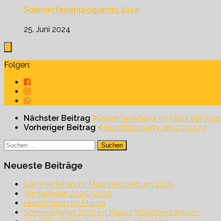
Sommerferienprogramm 2024
25. Juni 2024
Folgen:
Nächster Beitrag
Queer*spektakel im Haus der Jug
Vorheriger Beitrag
Abschiedsparty am 29.03.23
Suchen
nach:
Neueste Beiträge
Sommerferien im Mädchenzentrum 2026
Winterferien 2025/2026
Herbstferien im Malala
Sommerferien 2025 im Malala Mädchenzentrum