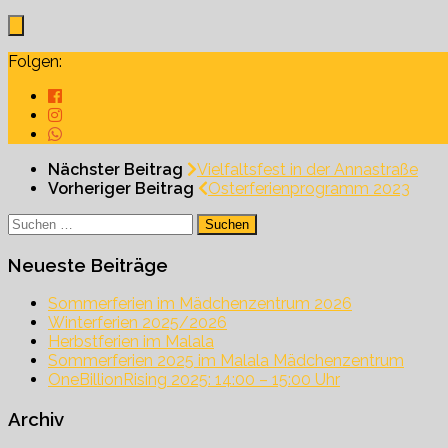
Folgen:
Nächster Beitrag
Vielfaltsfest in der Annastraße
Vorheriger Beitrag
Osterferienprogramm 2023
Suchen
nach:
Neueste Beiträge
Sommerferien im Mädchenzentrum 2026
Winterferien 2025/2026
Herbstferien im Malala
Sommerferien 2025 im Malala Mädchenzentrum
OneBillionRising 2025: 14:00 – 15:00 Uhr
Archiv