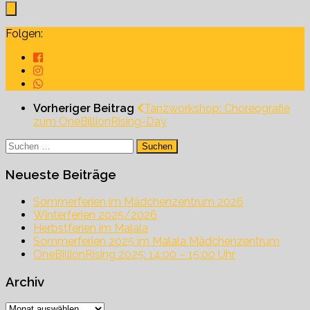
Folgen:
Vorheriger Beitrag
Tanzworkshop: Choreografie
zum OneBillionRising-Day
Suchen
nach:
Neueste Beiträge
Sommerferien im Mädchenzentrum 2026
Winterferien 2025/2026
Herbstferien im Malala
Sommerferien 2025 im Malala Mädchenzentrum
OneBillionRising 2025: 14:00 – 15:00 Uhr
Archiv
Archiv